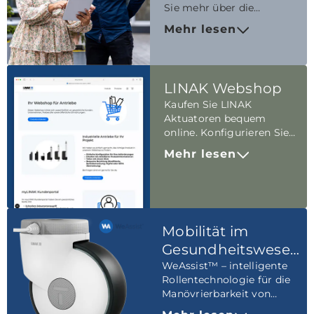
Sie mehr über die
Fortschritte, die wir auf
Mehr lesen
dem Weg zu unseren
Zielen gemacht haben.
LINAK Webshop
Kaufen Sie LINAK
Aktuatoren bequem
online. Konfigurieren Sie
Ihren Antrieb, laden Sie die
Mehr lesen
individuellen 3-D-Daten
herunter.
Mobilität im
Gesundheitswesen
neu definiert
WeAssist™ – intelligente
Rollentechnologie für die
Manövrierbarkeit von
intelligenten Betten.