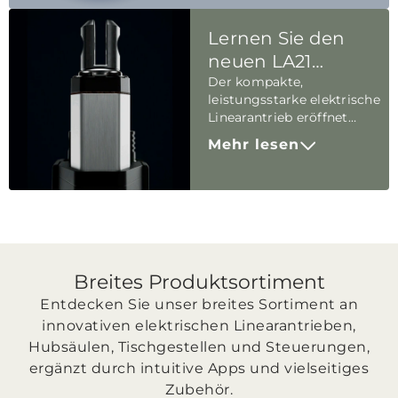
Lernen Sie den
neuen LA21
kennen
Der kompakte,
leistungsstarke elektrische
Linearantrieb eröffnet
ganz neue Möglichkeiten
Mehr lesen
bei beengten
Platzverhältnissen.
Breites Produktsortiment
Entdecken Sie unser breites Sortiment an
innovativen elektrischen Linearantrieben,
Hubsäulen, Tischgestellen und Steuerungen,
ergänzt durch intuitive Apps und vielseitiges
Zubehör.