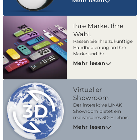
Mehr lesen
Setzen Sie gemeinsam mit
uns neue Maßstäbe in der
Mobilität.
Ihre Marke. Ihre
Wahl.
Passen Sie Ihre zukünftige
Handbedienung an Ihre
Marke und Ihr
Möbeldesign an.
Mehr lesen
Individualisieren Sie die
komfortablen
Handbedienungen von
LINAK für Möbel.
Virtueller
Showroom
Der interaktive LINAK
Showroom bietet ein
realistisches 3D-Erlebnis
mit detaillierten
Mehr lesen
Produktinformationen.