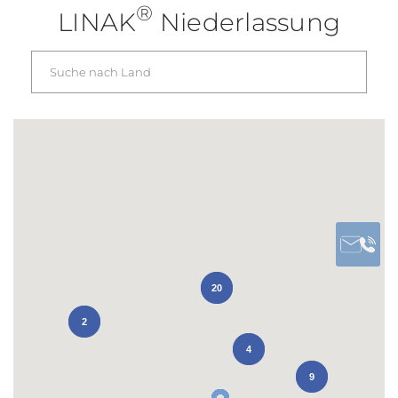
®
LINAK
Niederlassung
ist kein gültiges Land
20
2
4
9