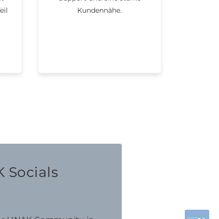
eil
Kundennähe.
 Socials