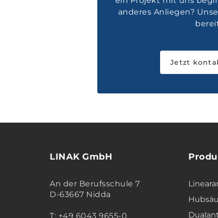
ein Projekt mit uns beg
anderes Anliegen? Unser
bereit
Jetzt konta
LINAK GmbH
Produ
An der Berufsschule 7
Lineara
D-63667 Nidda
Hubsäu
Dualan
T: +49 6043 9655-0