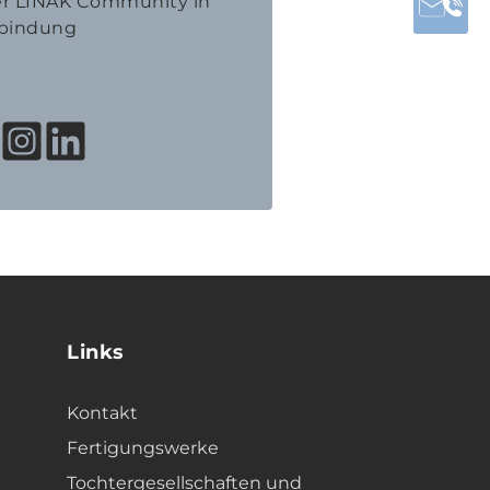
der LINAK Community in
bindung
Links
Kontakt
Fertigungswerke
Tochtergesellschaften und