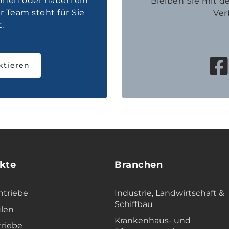
innen oder haben ein
Bleiben Sie mit 
 Team steht für Sie
Ver
.
ktieren
kte
Branchen
ntriebe
Industrie, Landwirtschaft &
Schiffbau
len
Krankenhaus- und
triebe