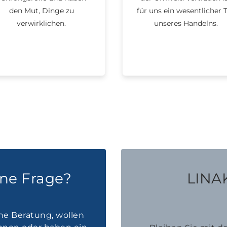
den Mut, Dinge zu
für uns ein wesentlicher T
verwirklichen.
unseres Handelns.
ine Frage?
LINAK
he Beratung, wollen