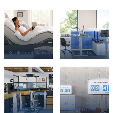
Höhenverstellung für
Schreibtische,
Technik- und
Komfortmöbelanwendungen
Industriearbeitsplätze
Lösungen für
Lösungen für
Konsolen
Mediengestelle