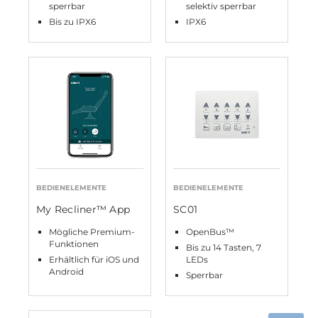
sperrbar
selektiv sperrbar
Bis zu IPX6
IPX6
BEDIENELEMENTE
BEDIENELEMENTE
My Recliner™ App
SC01
Mögliche Premium-
OpenBus™
Funktionen
Bis zu 14 Tasten, 7
Erhältlich für iOS und
LEDs
Android
Sperrbar