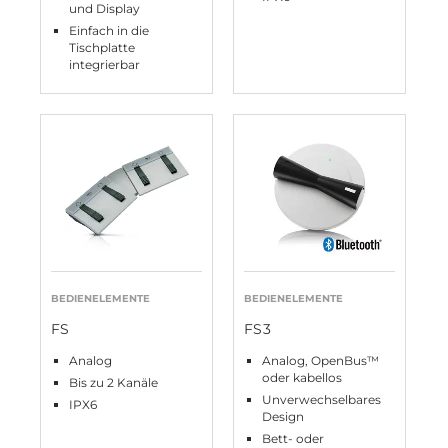
und Display
Einfach in die
Tischplatte
integrierbar
BEDIENELEMENTE
BEDIENELEMENTE
FS
FS3
Analog
Analog, OpenBus™
oder kabellos
Bis zu 2 Kanäle
Unverwechselbares
IPX6
Design
Bett- oder