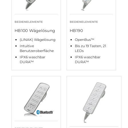
BEDIENELEMENTE
BEDIENELEMENTE
HB100 Wägelösung
HB190
(LINAK) Wägelösung
OpenBus™
Intuitive
Bis zu 19 Tasten, 21
Benutzeroberfläche
LEDs
IPX6 waschbar
IPX6 waschbar
DURA™
DURA™