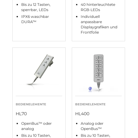
Bis zu 12 Tasten,
40 hinterleuchtete
sperrbar, LEDs
RGB-LEDs
IPX6 waschbar
Individuell
DURA™
anpassbare
Displaygrafiken und
Frontfolie
BEDIENELEMENTE
BEDIENELEMENTE
HL70
HL400
OpenBus™ oder
Analog oder
analog
OpenBus™
Bis zu 10 Tasten,
Bis zu 10 Tasten,