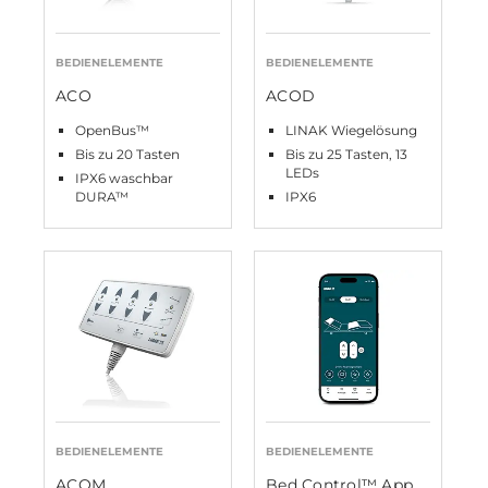
BEDIENELEMENTE
BEDIENELEMENTE
ACO
ACOD
OpenBus™
LINAK Wiegelösung
Bis zu 20 Tasten
Bis zu 25 Tasten, 13
LEDs
IPX6 waschbar
DURA™
IPX6
BEDIENELEMENTE
BEDIENELEMENTE
ACOM
Bed Control™ App