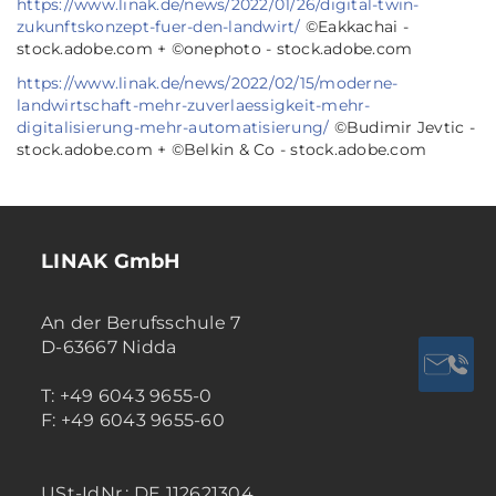
https://www.linak.de/news/2022/01/26/digital-twin-
zukunftskonzept-fuer-den-landwirt/
©Eakkachai -
stock.adobe.com + ©onephoto - stock.adobe.com
https://www.linak.de/news/2022/02/15/moderne-
landwirtschaft-mehr-zuverlaessigkeit-mehr-
digitalisierung-mehr-automatisierung/
©Budimir Jevtic -
stock.adobe.com + ©Belkin & Co - stock.adobe.com
LINAK GmbH
An der Berufsschule 7
D-63667 Nidda
T: +49 6043 9655-0
F: +49 6043 9655-60
USt-IdNr.: DE 112621304