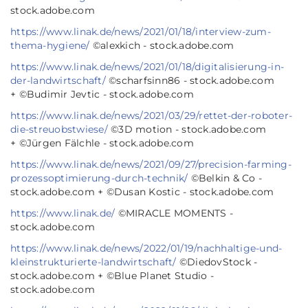
stock.adobe.com
https://www.linak.de/news/2021/01/18/interview-zum-
thema-hygiene/
©alexkich - stock.adobe.com
https://www.linak.de/news/2021/01/18/digitalisierung-in-
der-landwirtschaft/
©scharfsinn86 - stock.adobe.com
+ ©Budimir Jevtic - stock.adobe.com
https://www.linak.de/news/2021/03/29/rettet-der-roboter-
die-streuobstwiese/
©3D motion - stock.adobe.com
+ ©Jürgen Fälchle - stock.adobe.com
https://www.linak.de/news/2021/09/27/precision-farming-
prozessoptimierung-durch-technik/
©Belkin & Co -
stock.adobe.com + ©Dusan Kostic - stock.adobe.com
https://www.linak.de/
©MIRACLE MOMENTS -
stock.adobe.com
https://www.linak.de/news/2022/01/19/nachhaltige-und-
kleinstrukturierte-landwirtschaft/
©DiedovStock -
stock.adobe.com + ©Blue Planet Studio -
stock.adobe.com