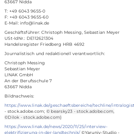
63667 Nidda
T: +49 6043 9655-0
F: +49 6043 9655-60
E-Mail: info@linak.de
Geschäftsführer: Christoph Messing, Sebastian Meyer
USt-IdNr.: DE112621304
Handelsregister Friedberg HRB 4692
Journalistisch und redaktionell verantwortlich:
Christoph Messing
Sebastian Meyer
LINAK GmbH
An der Berufsschule 7
63667 Nidda
Bildnachweis:
https://www.linak.de/geschaeftsbereiche/techline/intralogist
- stock.adobe.com;
© bearsky23 - stock.adobe.com,
©Dilok - stock.adobe.com)
https://www.linak.de/news/2020/11/25/interview-
elektrifizierung-in-der-landtechnik/
©Yaruniv-Studio -