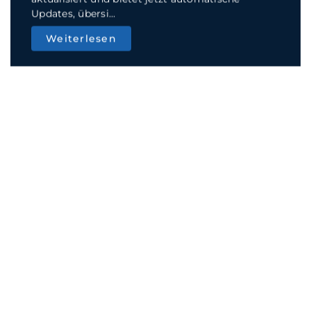
TECHNIK & TRENDS
Schreibtischdesign neu gedacht:
neue charakteri...
Heutige Arbeitsumgebungen haben die traditionelle
Farbpalette aus Schwarz, Weiß und Grau hinter s...