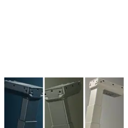
NEWS
EXPERIENCE™ Säulen in fünf neuen
charakteristis...
Veröffentlicht 9. April 2026
Moderne Arbeitsplätze haben die vertraute
Farbpalette aus Schwarz, Weiß und Grau hinter sich
gela...
Weiterlesen
NEWS
Das neue Actuator Connect™ -