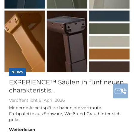
jetzt mit automati...
Veröffentlicht 30. März 2026
Actuator Connect™ wurde auf Version 11
aktualisiert und bietet jetzt automatische
Updates, übersi...
Weiterlesen
NEWS
Bent Jensen tritt zum 1. August
2026 als CEO de...