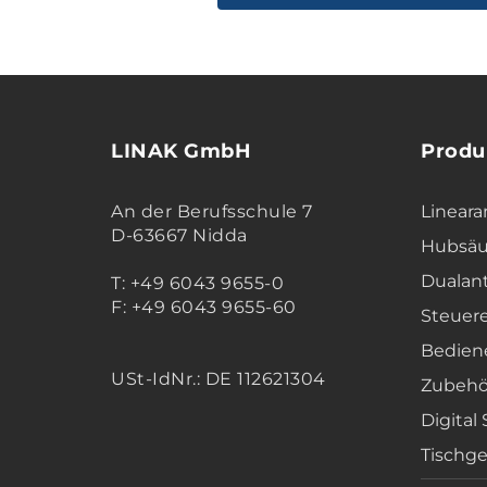
LINAK GmbH
Produ
An der Berufsschule 7
Lineara
D-63667 Nidda
Hubsäu
Dualan
T: +49 6043 9655-0
F: +49 6043 9655-60
Steuer
Bedien
USt-IdNr.: DE 112621304
Zubehö
Digital
Tischge