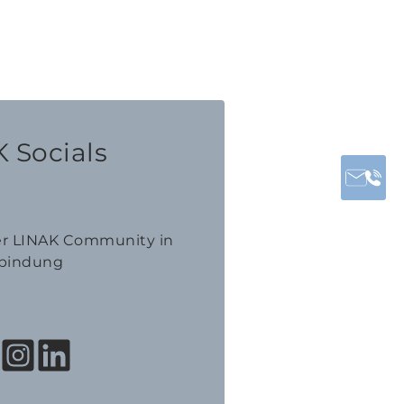
 Socials
der LINAK Community in
bindung