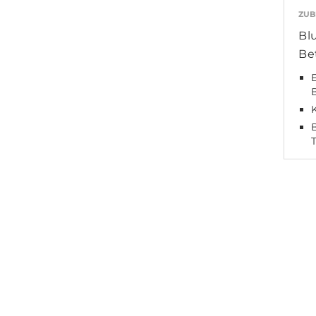
ZUB
Bl
Be