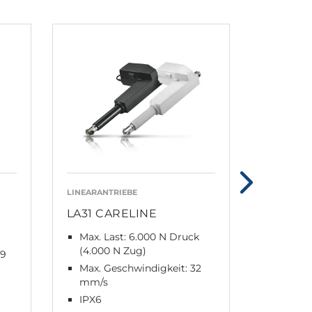
LINEARANTRIEBE
STEUEREIN
LA31 CARELINE
CO71
Max. Last: 6.000 N Druck
4 Kanä
(4.000 N Zug)
Blueto
,9
Max. Geschwindigkeit: 32
Stromv
mm/s
Schalt
IPX6
IPX6 