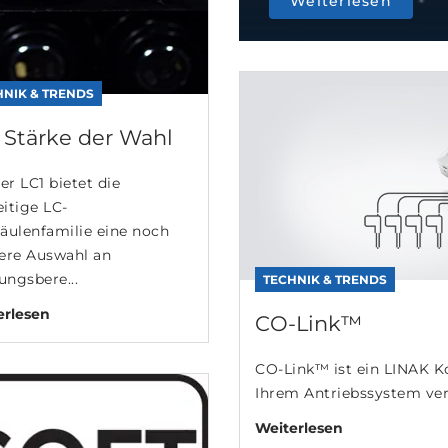
Weiterlesen
HNIK & TRENDS
 Stärke der Wahl
er LC1 bietet die
eitige LC-
äulenfamilie eine noch
ere Auswahl an
ungsbere...
TECHNIK & TRENDS
erlesen
CO-Link™
CO-Link™ ist ein LINAK Ko
Ihrem Antriebssystem ver
Weiterlesen