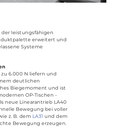
 der leistungsfähigen
oduktpalette erweitert und
elassene Systeme
en
zu 6.000 N liefern und
einem deutlichen
hohes Biegemoment und ist
 modernen OP-Tischen -
ls neue Linearantrieb LA40
chnelle Bewegung bei voller
ie z. B. dem
LA31
und dem
chte Bewegung erzeugen.