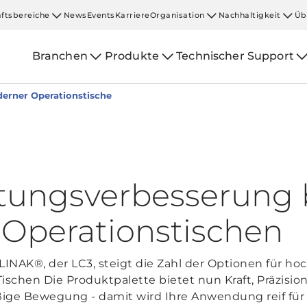
ftsbereiche
News
Events
Karriere
Organisation
Nachhaltigkeit
Üb
Branchen
Produkte
Technischer Support
erner Operationstische
stungsverbesserung 
Operationstischen
INAK®, der LC3, steigt die Zahl der Optionen für ho
schen Die Produktpalette bietet nun Kraft, Präzision
ßige Bewegung - damit wird Ihre Anwendung reif für 