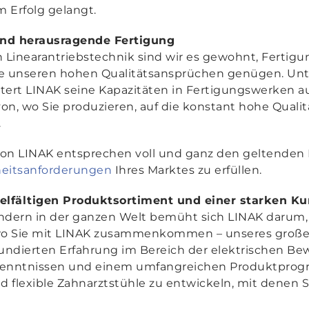
 Erfolg gelangt.
und herausragende Fertigung
hen Linearantriebstechnik sind wir es gewohnt, Ferti
ie unseren hohen Qualitätsansprüchen genügen. Unt
tert LINAK seine Kapazitäten in Fertigungswerken au
on, wo Sie produzieren, auf die konstant hohe Quali
.
 von LINAK entsprechen voll und ganz den geltende
heitsanforderungen
Ihres Marktes zu erfüllen.
vielfältigen Produktsortiment und einer starken K
ndern in der ganzen Welt bemüht sich LINAK darum, 
al, wo Sie mit LINAK zusammenkommen – unseres gro
r fundierten Erfahrung im Bereich der elektrischen 
enntnissen und einem umfangreichen Produktprogr
nd flexible Zahnarztstühle zu entwickeln, mit denen 