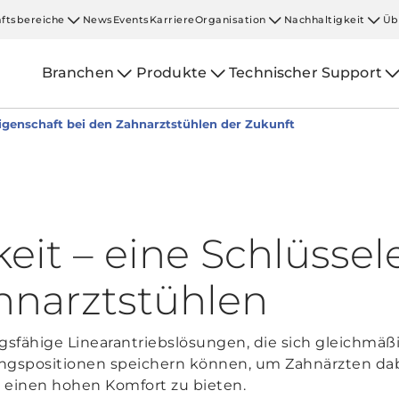
ftsbereiche
News
Events
Karriere
Organisation
Nachhaltigkeit
Üb
Branchen
Produkte
Technischer Support
eigenschaft bei den Zahnarztstühlen der Zukunft
eit – eine Schlüssel
hnarztstühlen
sfähige Linearantriebslösungen, die sich gleichmäßi
lingspositionen speichern können, um Zahnärzten dabei
n einen hohen Komfort zu bieten.