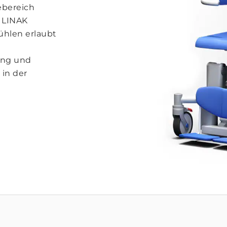
ebereich
n LINAK
hlen erlaubt
ung und
 in der