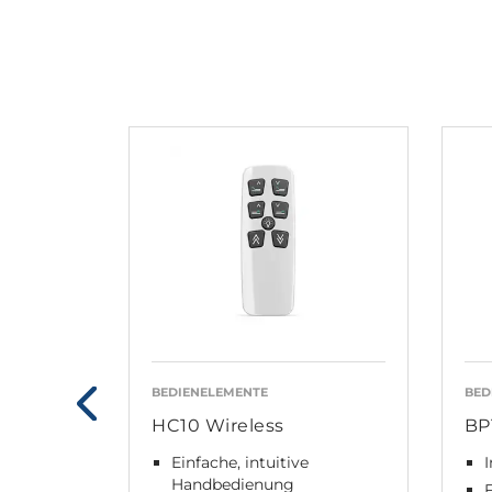
BEDIENELEMENTE
BED
HC10 Wireless
BP
Einfache, intuitive
I
Handbedienung
F