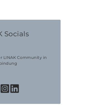
 Socials
der LINAK Community in
bindung