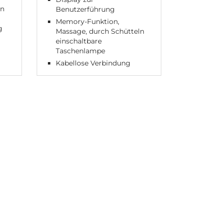
en
Benutzerführung
Desig
Memory-Funktion,
Rücken
g
Massage, durch Schütteln
Beintei
einschaltbare
Funkh
Taschenlampe
Kabellose Verbindung
n