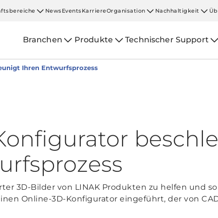
ftsbereiche
News
Events
Karriere
Organisation
Nachhaltigkeit
Üb
Branchen
Produkte
Technischer Support
eunigt Ihren Entwurfsprozess
onfigurator beschl
urfsprozess
rter 3D-Bilder von LINAK Produkten zu helfen und so
 einen Online-3D-Konfigurator eingeführt, der von C